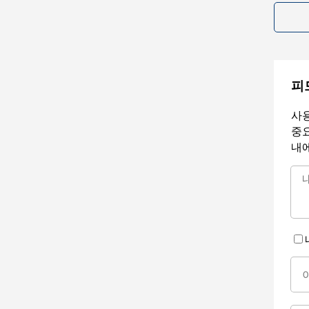
피
사용
중요
내