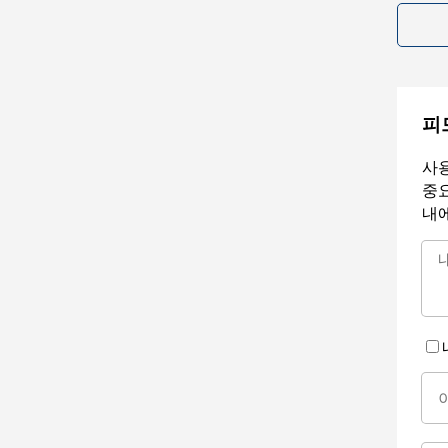
피
사용
중요
내