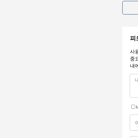
피
사용
중요
내