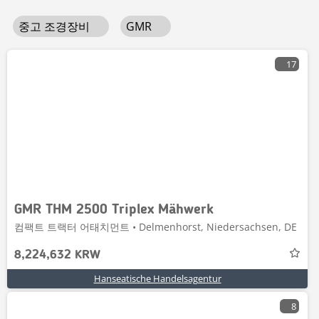
중고 조경장비
GMR
17
GMR THM 2500 Triplex Mähwerk
컴팩트 트랙터 어태치먼트 • Delmenhorst, Niedersachsen, DE
8,224,632 KRW
Hanseatische Handelsagentur
8