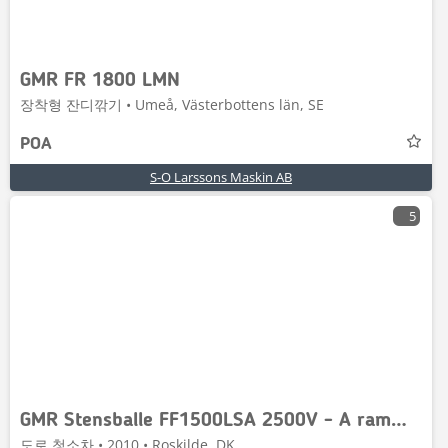
GMR FR 1800 LMN
장착형 잔디깎기 • Umeå, Västerbottens län, SE
POA
S-O Larssons Maskin AB
5
GMR Stensballe FF1500LSA 2500V - A ramme kat 0
도로 청소차 • 2010 • Roskilde, DK