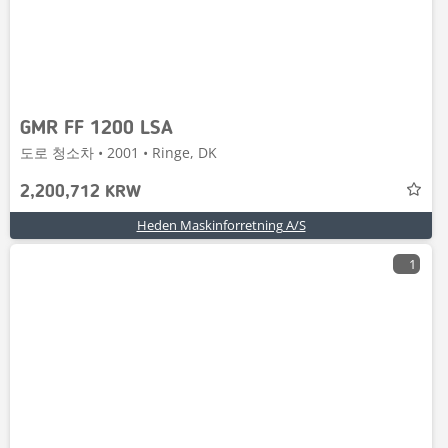
GMR FF 1200 LSA
도로 청소차 • 2001 • Ringe, DK
2,200,712 KRW
Heden Maskinforretning A/S
1