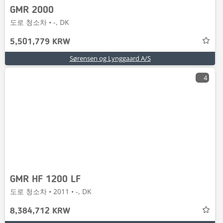
GMR 2000
도로 청소차 • -, DK
5,501,779 KRW
Sørensen og Lynggaard A/S
4
GMR HF 1200 LF
도로 청소차 • 2011 • -, DK
8,384,712 KRW