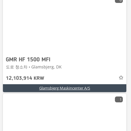
6
GMR HF 1500 MFI
도로 청소차 • Glamsbjerg, DK
12,103,914 KRW
Glamsbjerg Maskincenter A/S
1