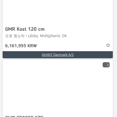
GMR Kost 120 cm
도로 청소차 • Låsby, Midtjylland, DK
6,161,993 KRW
AVANT Danmark A/S
2