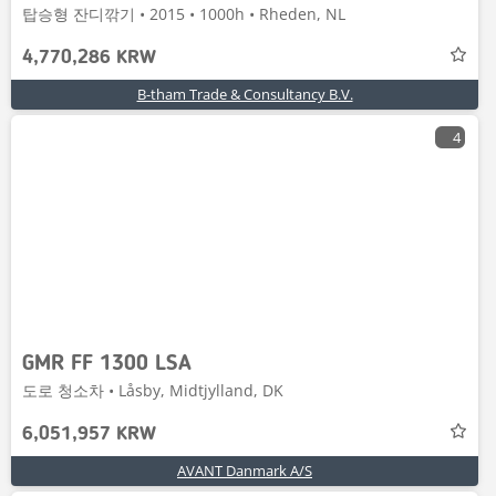
탑승형 잔디깎기 • 2015 • 1000h • Rheden, NL
4,770,286 KRW
B-tham Trade & Consultancy B.V.
4
GMR FF 1300 LSA
도로 청소차 • Låsby, Midtjylland, DK
6,051,957 KRW
AVANT Danmark A/S