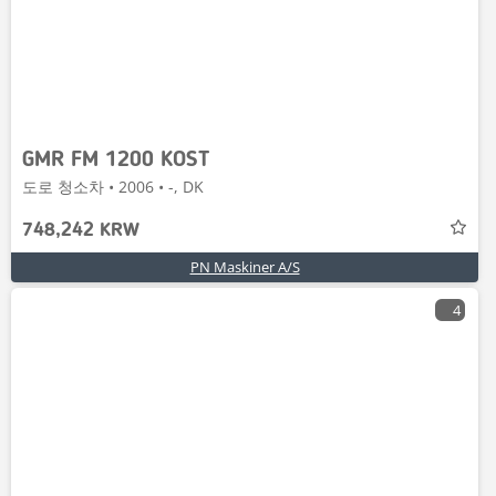
GMR FM 1200 KOST
도로 청소차 • 2006 • -, DK
748,242 KRW
PN Maskiner A/S
4