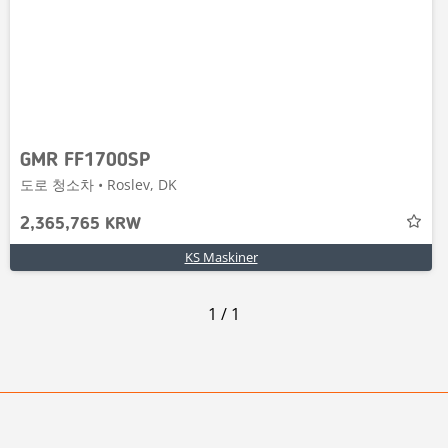
GMR FF1700SP
도로 청소차 • Roslev, DK
2,365,765 KRW
KS Maskiner
1
/
1