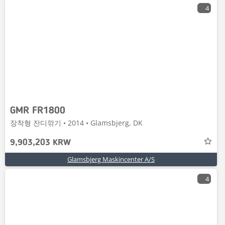
4
GMR FR1800
장착형 잔디깎기 • 2014 • Glamsbjerg, DK
9,903,203 KRW
Glamsbjerg Maskincenter A/S
4