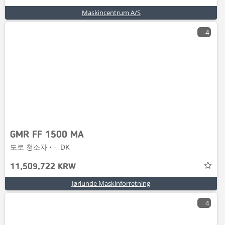
Maskincentrum A/S
4
GMR FF 1500 MA
도로 청소차 • -, DK
11,509,722 KRW
Jørlunde Maskinforretning
4