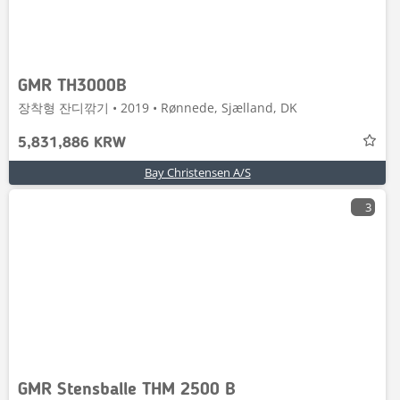
GMR TH3000B
장착형 잔디깎기 • 2019 • Rønnede, Sjælland, DK
5,831,886 KRW
Bay Christensen A/S
3
GMR Stensballe THM 2500 B