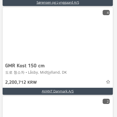
Sørensen og Lynggaard A/S
4
GMR Kost 150 cm
도로 청소차 • Låsby, Midtjylland, DK
2,200,712 KRW
AVANT Danmark A/S
2