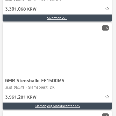
3,301,068 KRW
Sivertsen A/S
6
GMR Stensballe FF1500MS
도로 청소차 • Glamsbjerg, DK
3,961,281 KRW
Glamsbjerg Maskincenter A/S