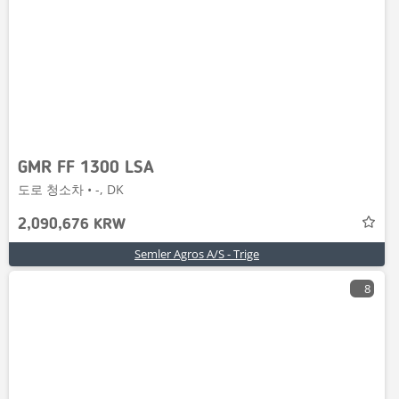
GMR FF 1300 LSA
도로 청소차 • -, DK
2,090,676 KRW
Semler Agros A/S - Trige
8