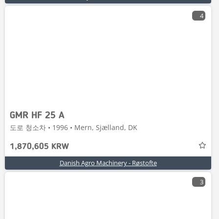
4
GMR HF 25 A
도로 청소차 • 1996 • Mern, Sjælland, DK
1,870,605 KRW
Danish Agro Machinery - Røstofte
3