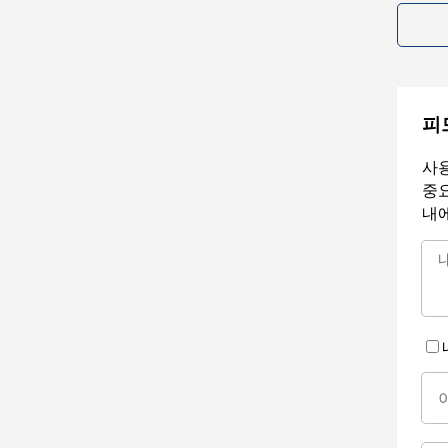
피
사용
중요
내