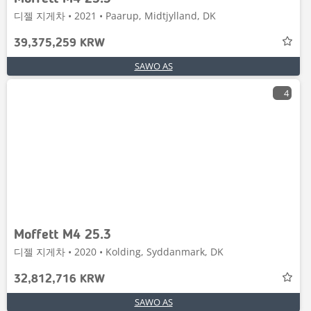
디젤 지게차 • 2021 • Paarup, Midtjylland, DK
39,375,259 KRW
SAWO AS
4
Moffett M4 25.3
디젤 지게차 • 2020 • Kolding, Syddanmark, DK
32,812,716 KRW
SAWO AS