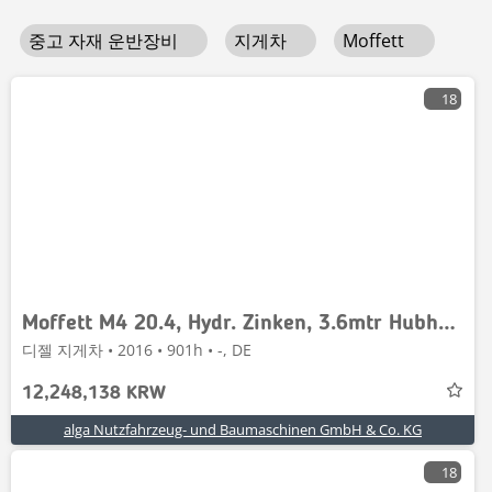
중고 자재 운반장비
지게차
Moffett
18
Moffett M4 20.4, Hydr. Zinken, 3.6mtr Hubhöhe, Duplex
디젤 지게차 • 2016 • 901h • -, DE
12,248,138 KRW
alga Nutzfahrzeug- und Baumaschinen GmbH & Co. KG
18