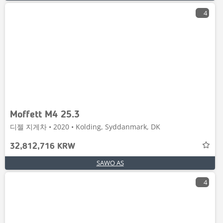
4
Moffett M4 25.3
디젤 지게차 • 2020 • Kolding, Syddanmark, DK
32,812,716 KRW
SAWO AS
4