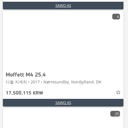
SAWO AS
4
Moffett M4 25.4
디젤 지게차 • 2017 • Nørresundby, Nordjylland, DK
17,500,115 KRW
SAWO AS
25