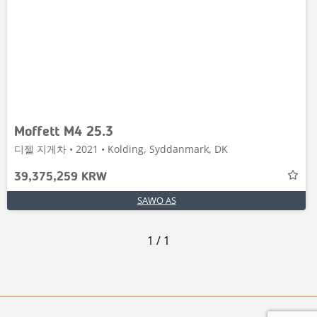
Moffett M4 25.3
디젤 지게차 • 2021 • Kolding, Syddanmark, DK
39,375,259 KRW
SAWO AS
1
/
1