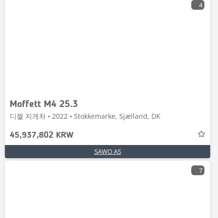
4
Moffett M4 25.3
디젤 지게차 • 2022 • Stokkemarke, Sjælland, DK
45,937,802 KRW
SAWO AS
7