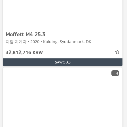
Moffett M4 25.3
디젤 지게차 • 2020 • Kolding, Syddanmark, DK
32,812,716 KRW
SAWO AS
4