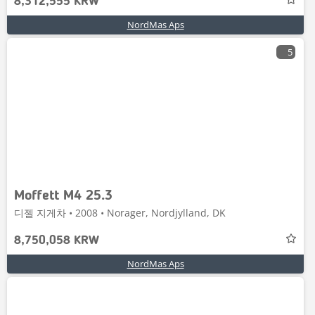
8,312,555 KRW
NordMas Aps
5
Moffett M4 25.3
디젤 지게차 • 2008 • Norager, Nordjylland, DK
8,750,058 KRW
NordMas Aps