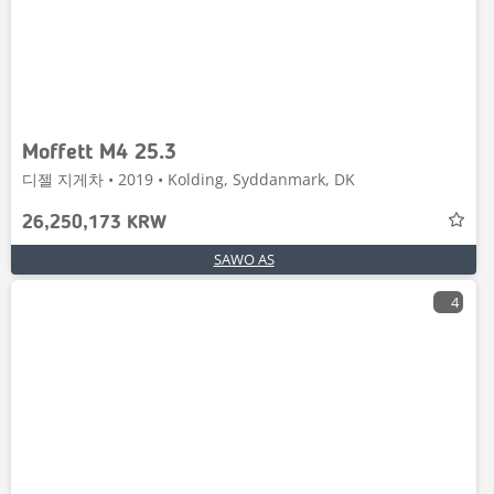
Moffett M4 25.3
디젤 지게차 • 2019 • Kolding, Syddanmark, DK
26,250,173 KRW
SAWO AS
4