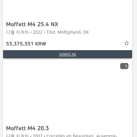
Moffett M4 25.4 NX
디젤 지게차 • 2022 • Tilst, Midtjylland, DK
53,375,351 KRW
SAWO AS
5
Moffett M4 20.3
디젤 지게차 • 2007 • Corcelles en Beaujolais, Auvergne-