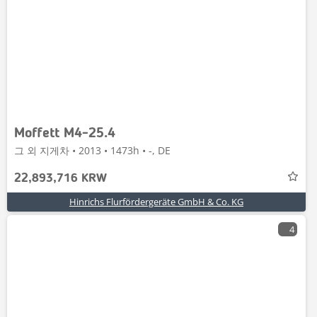
Moffett M4-25.4
그 외 지게차 • 2013 • 1473h • -, DE
22,893,716 KRW
Hinrichs Flurfördergeräte GmbH & Co. KG
4