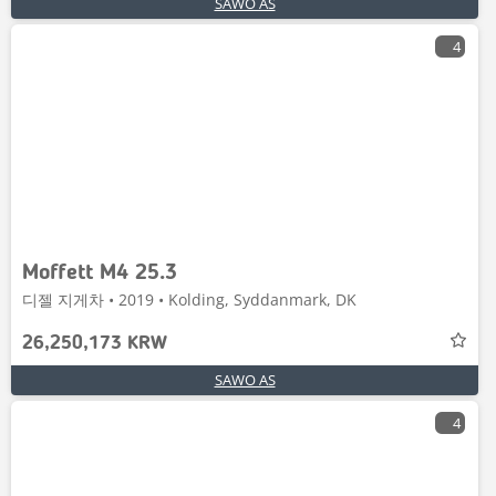
SAWO AS
4
Moffett M4 25.3
디젤 지게차 • 2019 • Kolding, Syddanmark, DK
26,250,173 KRW
SAWO AS
4