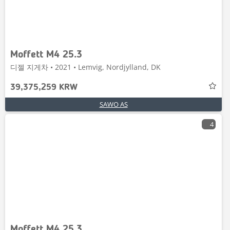
Moffett M4 25.3
디젤 지게차 • 2021 • Lemvig, Nordjylland, DK
39,375,259 KRW
SAWO AS
4
Moffett M4 25.3