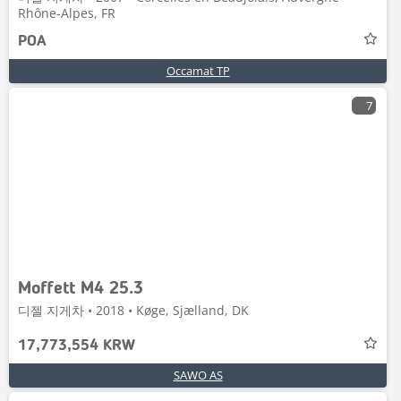
Rhône-Alpes, FR
POA
Occamat TP
7
Moffett M4 25.3
디젤 지게차 • 2018 • Køge, Sjælland, DK
17,773,554 KRW
SAWO AS