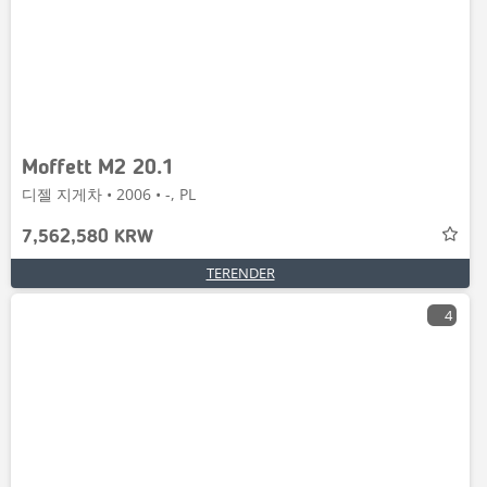
Moffett M2 20.1
디젤 지게차 • 2006 • -, PL
7,562,580 KRW
TERENDER
4