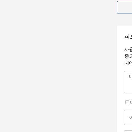
피
사용
중요
내