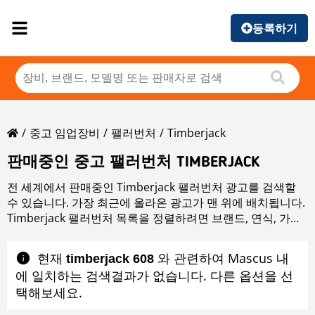
등록하기
중고 임업장비
팰러번처
Timberjack
판매중인 중고 팰러번처 TIMBERJACK
전 세계에서 판매중인 Timberjack 팰러번처 광고를 검색할
수 있습니다. 가장 최근에 올라온 광고가 맨 위에 배치됩니다.
Timberjack 팰러번처 목록을 정렬하려면 브랜드, 연식, 가격,
사용 시간, 국가 정렬 버튼을 클릭하십시오. 판매 중인 모든
팰
러번처
을(를) 검색하려면 좌측 링크를 클릭하십시오.
현재
와 관련하여 Mascus 내
timberjack 608
에 일치하는 검색결과가 없습니다. 다른 옵션을 선
택해보세요.