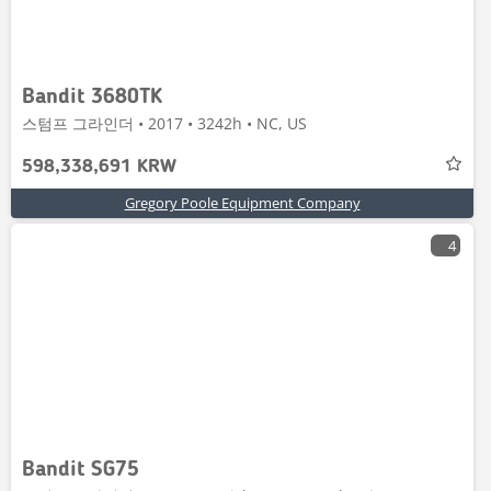
Bandit 3680TK
스텀프 그라인더 • 2017 • 3242h • NC, US
598,338,691 KRW
Gregory Poole Equipment Company
4
Bandit SG75