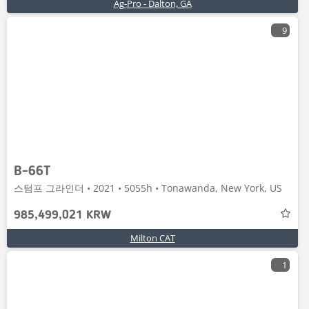
Ag-Pro - Dalton, GA
9
B-66T
스텀프 그라인더 • 2021 • 5055h • Tonawanda, New York, US
985,499,021 KRW
Milton CAT
1