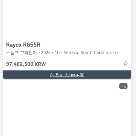
Rayco RG55R
스텀프 그라인더 • 2026 • 1h • Seneca, South Carolina, US
97,402,500 KRW
Ag-Pro - Seneca, SC
6