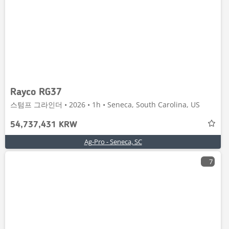
Rayco RG37
스텀프 그라인더 • 2026 • 1h • Seneca, South Carolina, US
54,737,431 KRW
Ag-Pro - Seneca, SC
7