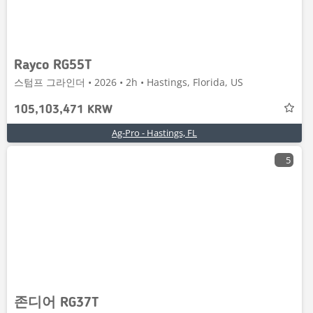
Rayco RG55T
스텀프 그라인더 • 2026 • 2h • Hastings, Florida, US
105,103,471 KRW
Ag-Pro - Hastings, FL
5
존디어 RG37T