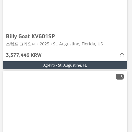
Billy Goat KV601SP
스텀프 그라인더 • 2025 • St. Augustine, Florida, US
3,377,446 KRW
Ag-Pro - St. Augustine, FL
5