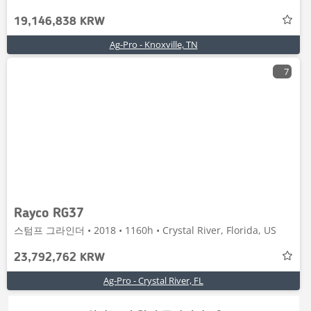
19,146,838 KRW
Ag-Pro - Knoxville, TN
7
Rayco RG37
스텀프 그라인더 • 2018 • 1160h • Crystal River, Florida, US
23,792,762 KRW
Ag-Pro - Crystal River, FL