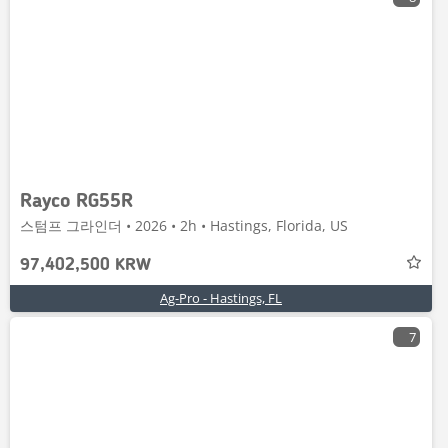
Rayco RG55R
스텀프 그라인더 • 2026 • 2h • Hastings, Florida, US
97,402,500 KRW
Ag-Pro - Hastings, FL
7