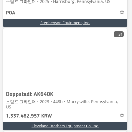
스텀프 그라인더 • 2025 • Harrisburg, Pennsylvania, US
POA
Stephenson Equipment, Inc.
31
Doppstadt AK640K
스텀프 그라인더 • 2023 • 448h • Murrysville, Pennsylvania,
US
1,337,462,957 KRW
Cleveland Brothers Equipment Co. Inc.