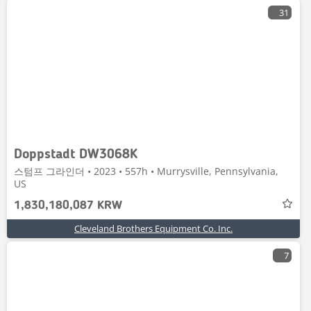
31
Doppstadt DW3068K
스텀프 그라인더 • 2023 • 557h • Murrysville, Pennsylvania,
US
1,830,180,087 KRW
Cleveland Brothers Equipment Co. Inc.
7