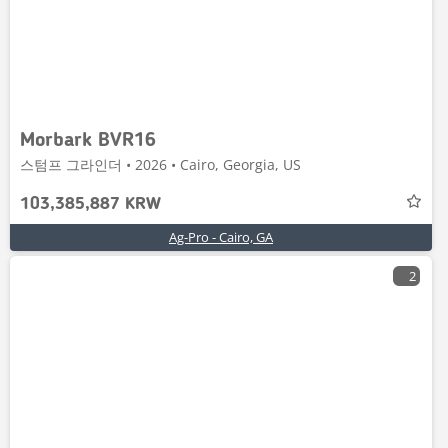
Morbark BVR16
스텀프 그라인더 • 2026 • Cairo, Georgia, US
103,385,887 KRW
Ag-Pro - Cairo, GA
2