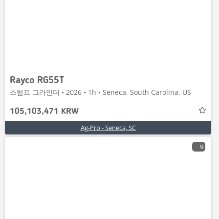
Rayco RG55T
스텀프 그라인더 • 2026 • 1h • Seneca, South Carolina, US
105,103,471 KRW
Ag-Pro - Seneca, SC
9