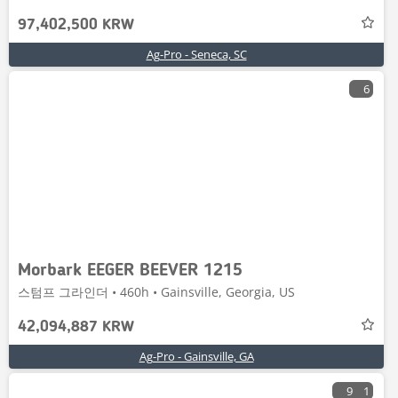
97,402,500 KRW
Ag-Pro - Seneca, SC
6
Morbark EEGER BEEVER 1215
스텀프 그라인더 • 460h • Gainsville, Georgia, US
42,094,887 KRW
Ag-Pro - Gainsville, GA
9
1