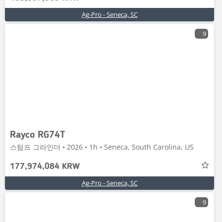
Ag-Pro - Seneca, SC
9
Rayco RG74T
스텀프 그라인더 • 2026 • 1h • Seneca, South Carolina, US
177,974,084 KRW
Ag-Pro - Seneca, SC
9