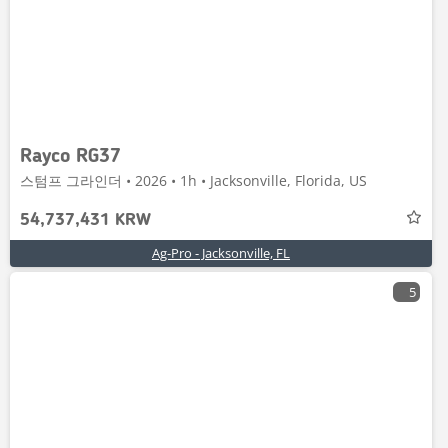
Rayco RG37
스텀프 그라인더 • 2026 • 1h • Jacksonville, Florida, US
54,737,431 KRW
Ag-Pro - Jacksonville, FL
5