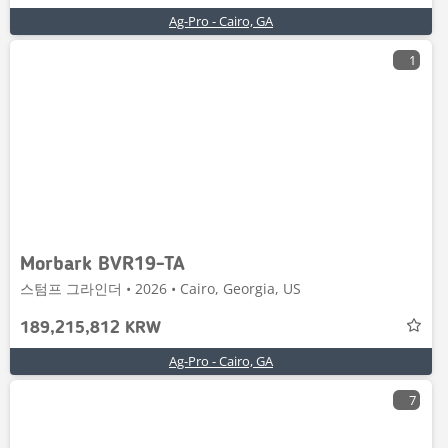
Ag-Pro - Cairo, GA
1
Morbark BVR19-TA
스텀프 그라인더 • 2026 • Cairo, Georgia, US
189,215,812 KRW
Ag-Pro - Cairo, GA
7