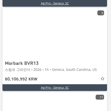
Ag-Pro - Seneca, SC
3
Morbark BVR13
스텀프 그라인더 • 2026 • 1h • Seneca, South Carolina, US
80,106,992 KRW
Ag-Pro - Seneca, SC
11