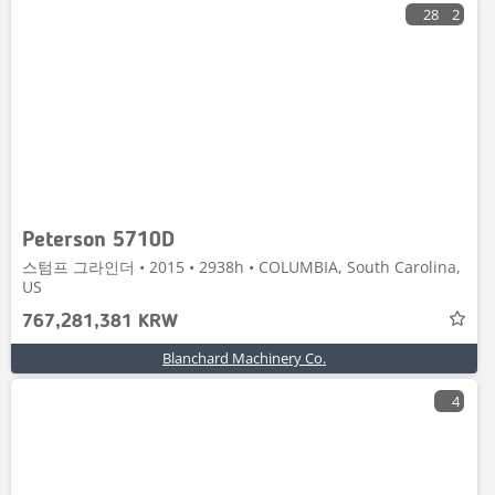
28
2
Peterson 5710D
스텀프 그라인더 • 2015 • 2938h • COLUMBIA, South Carolina,
US
767,281,381 KRW
Blanchard Machinery Co.
4