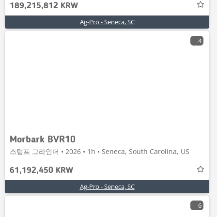
189,215,812 KRW
Ag-Pro - Seneca, SC
4
Morbark BVR10
스텀프 그라인더 • 2026 • 1h • Seneca, South Carolina, US
61,192,450 KRW
Ag-Pro - Seneca, SC
6