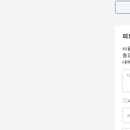
피
사용
중요
내