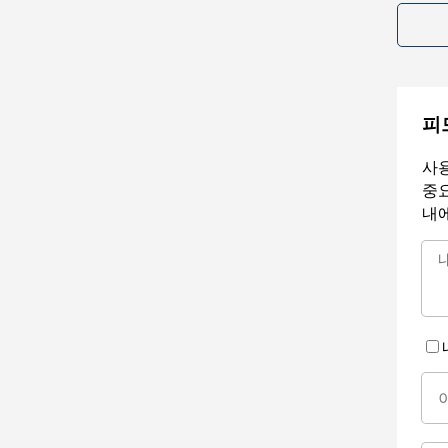
피
사용
중요
내