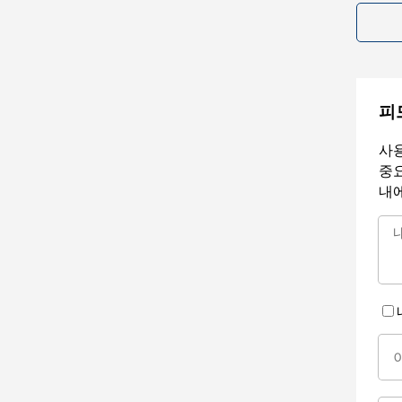
피
사용
중요
내