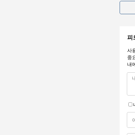
피
사용
중요
내