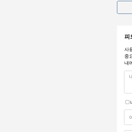
피
사용
중요
내