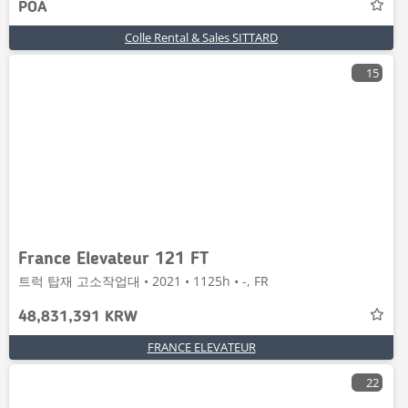
POA
Colle Rental & Sales SITTARD
15
France Elevateur 121 FT
트럭 탑재 고소작업대 • 2021 • 1125h • -, FR
48,831,391 KRW
FRANCE ELEVATEUR
22