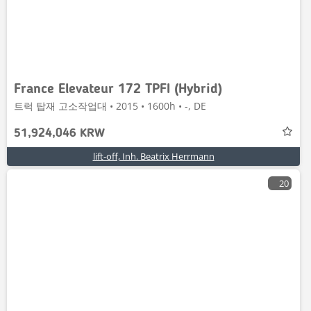
France Elevateur 172 TPFI (Hybrid)
트럭 탑재 고소작업대 • 2015 • 1600h • -, DE
51,924,046 KRW
lift-off, Inh. Beatrix Herrmann
20