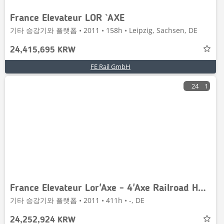
France Elevateur LOR `AXE
기타 승강기와 플랫폼 • 2011 • 158h • Leipzig, Sachsen, DE
24,415,695 KRW
FE Rail GmbH
24
1
France Elevateur Lor'Axe - 4'Axe Railroad Hubarbeitsbühne Zweiwege
기타 승강기와 플랫폼 • 2011 • 411h • -, DE
24,252,924 KRW