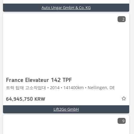
Auto Ungar GmbH & Co. KG
2
France Elevateur 142 TPF
트럭 탑재 고소작업대 • 2014 • 141400km • Nellingen, DE
64,945,750 KRW
Lift2Go GmbH
9