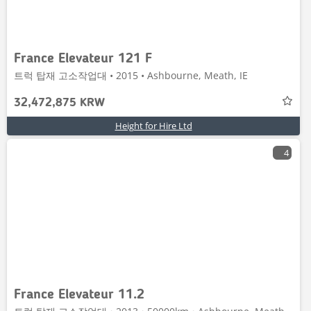
France Elevateur 121 F
트럭 탑재 고소작업대 • 2015 • Ashbourne, Meath, IE
32,472,875 KRW
Height for Hire Ltd
4
France Elevateur 11.2