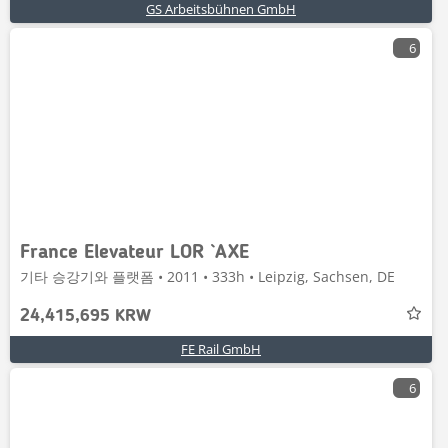
GS Arbeitsbühnen GmbH
6
France Elevateur LOR `AXE
기타 승강기와 플랫폼 • 2011 • 333h • Leipzig, Sachsen, DE
24,415,695 KRW
FE Rail GmbH
6