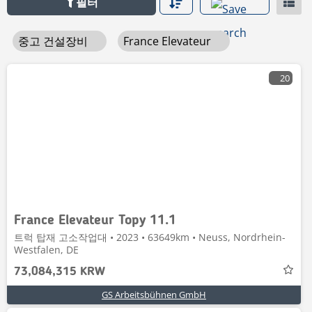
필터
중고 건설장비
France Elevateur
20
France Elevateur Topy 11.1
트럭 탑재 고소작업대 • 2023 • 63649km • Neuss, Nordrhein-
Westfalen, DE
73,084,315 KRW
GS Arbeitsbühnen GmbH