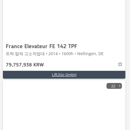
France Elevateur FE 142 TPF
트럭 탑재 고소작업대 • 2014 • 1600h • Nellingen, DE
79,757,938 KRW
Lift2Go GmbH
22
1