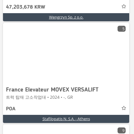
47,203,678 KRW
Wengrzyn Sp. z o.o.
5
France Elevateur MOVEX VERSALIFT
트럭 탑재 고소작업대 • 2024 • -, GR
POA
Stafilopatis N. S.A. - Athens
9