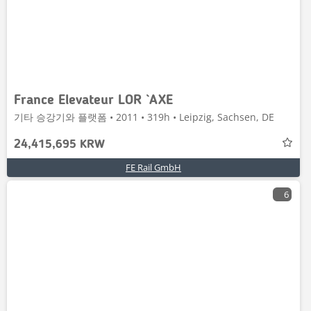
France Elevateur LOR `AXE
기타 승강기와 플랫폼 • 2011 • 319h • Leipzig, Sachsen, DE
24,415,695 KRW
FE Rail GmbH
6