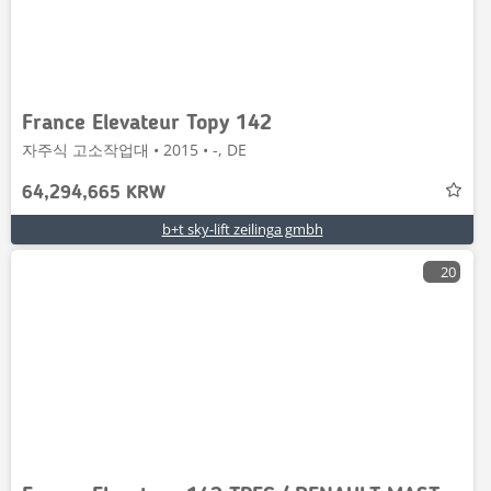
France Elevateur Topy 142
자주식 고소작업대 • 2015 • -, DE
64,294,665 KRW
b+t sky-lift zeilinga gmbh
20