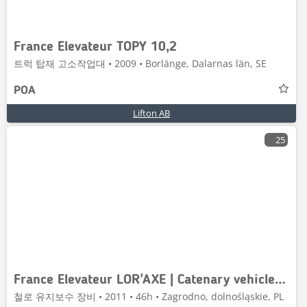
France Elevateur TOPY 10,2
트럭 탑재 고소작업대 • 2009 • Borlänge, Dalarnas län, SE
POA
Lifton AB
25
France Elevateur LOR'AXE | Catenary vehicle | Do obsługi trakcji
철로 유지보수 장비 • 2011 • 46h • Zagrodno, dolnośląskie, PL