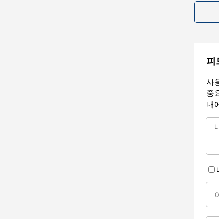
피
사용
중요
내