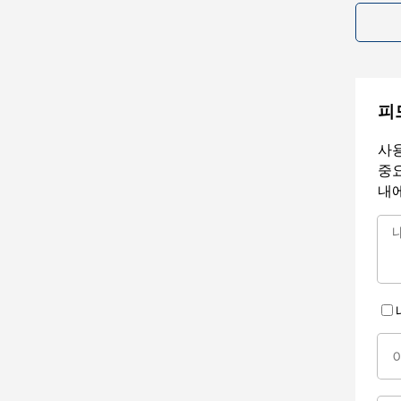
피
사용
중요
내