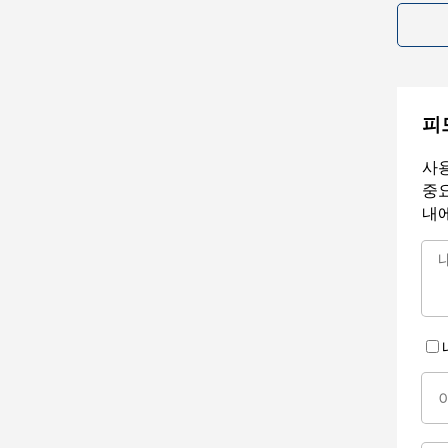
피
사용
중요
내