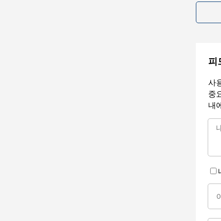
피
사용
중요
내