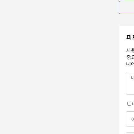
피
사용
중요
내