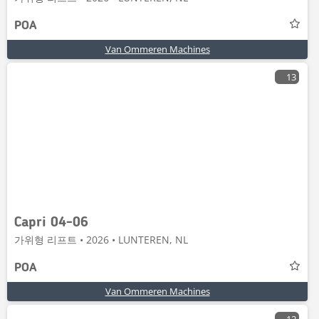
POA
Van Ommeren Machines
13
Capri 04-06
가위형 리프트 • 2026 • LUNTEREN, NL
POA
Van Ommeren Machines