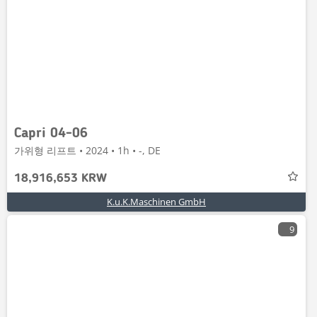
Capri 04-06
가위형 리프트 • 2024 • 1h • -, DE
18,916,653 KRW
K.u.K.Maschinen GmbH
9