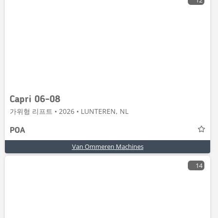
12
Capri 06-08
가위형 리프트 • 2026 • LUNTEREN, NL
POA
Van Ommeren Machines
14