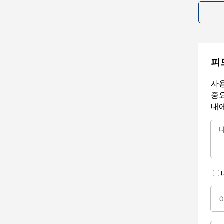
피
사용
중요
내