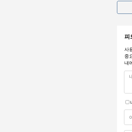
피
사용
중요
내