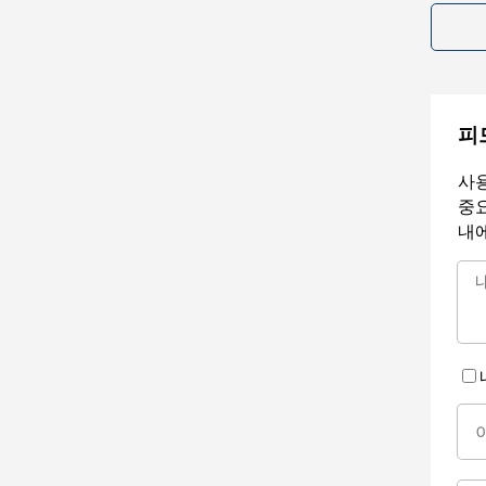
피
사용
중요
내