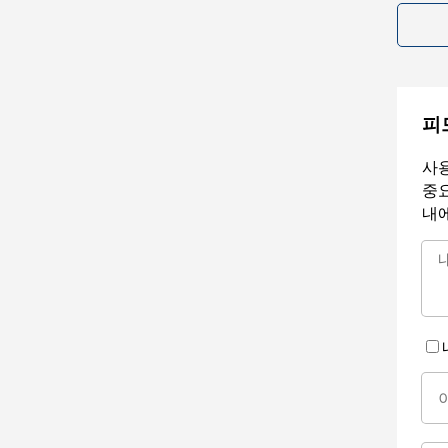
피
사용
중요
내