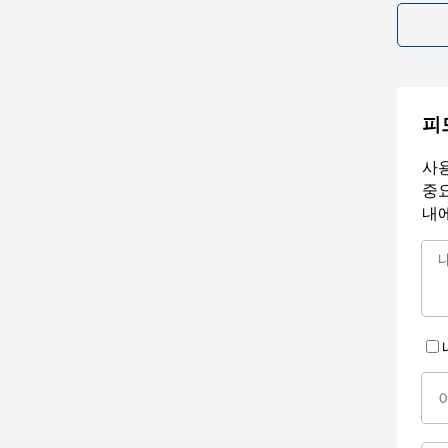
피
사용
중요
내