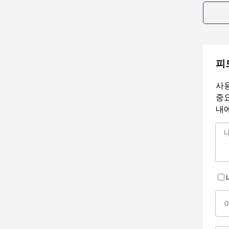
피
사용
중요
내