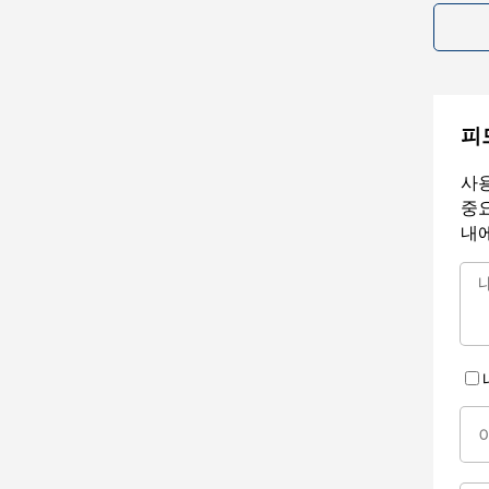
피
사용
중요
내