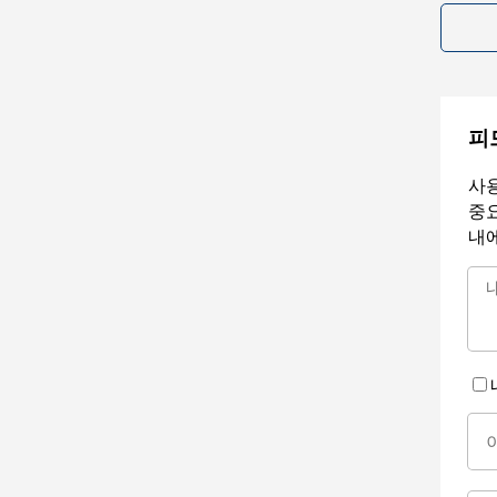
피
사용
중요
내