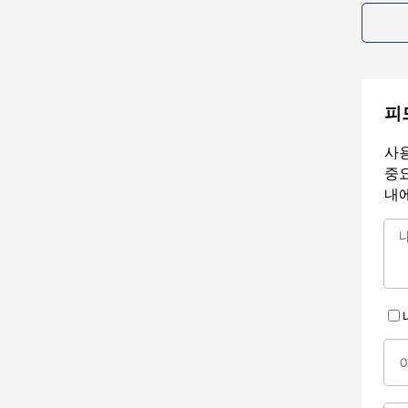
피
사용
중요
내