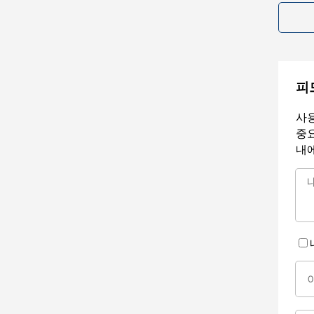
피
사용
중요
내