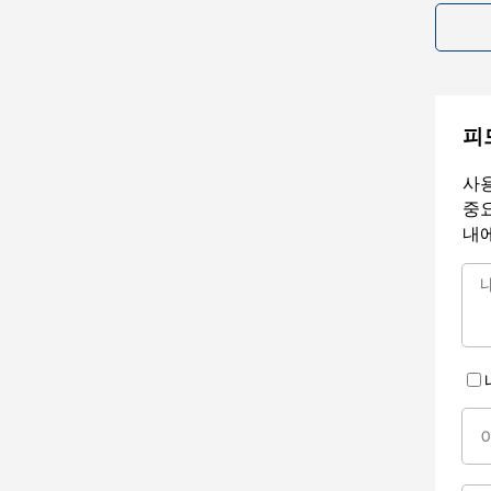
피
사용
중요
내